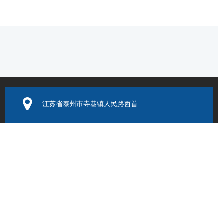
江苏省泰州市寺巷镇人民路西首
电子邮箱：
352131524@q
q.com
联系电话：
0523-86205999