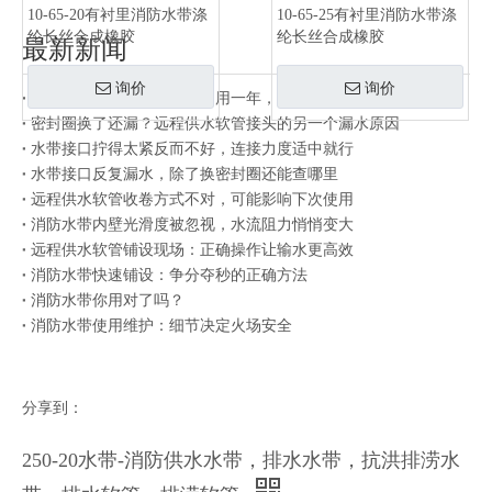
10-65-20有衬里消防水带涤
10-65-25有衬里消防水带涤
纶长丝合成橡胶
纶长丝合成橡胶
最新新闻
询价
询价
同一批水带有的用三年有的用一年，差别在存放方式
密封圈换了还漏？远程供水软管接头的另一个漏水原因
水带接口拧得太紧反而不好，连接力度适中就行
水带接口反复漏水，除了换密封圈还能查哪里
远程供水软管收卷方式不对，可能影响下次使用
消防水带内壁光滑度被忽视，水流阻力悄悄变大
远程供水软管铺设现场：正确操作让输水更高效
消防水带快速铺设：争分夺秒的正确方法
消防水带你用对了吗？
消防水带使用维护：细节决定火场安全
分享到：
250-20水带-消防供水水带，排水水带，抗洪排涝水