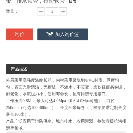
带，排水软管，排涝软管
数量：
询价
加入询价篮
产品描述
外层采用高强度涤纶长丝，内衬采用聚氨酯/PVC材质。厚度均
匀，表面光滑清洁，无褶皱，不渗水，不霉变，柔软轻便易卷缠，
耐老化，水流阻力小，使用寿命长，配有排涝专用接口。
工作压力0.8Mpa,最大可达4.0Mpa（0.8-4.0Mpa可选），口径
250mm（可选100-400mm），长度20米每卷（可根据要求定制长度
最长100米）。
产品广泛应用于消防供水、城市排水、农用灌溉、抢险救援抗洪排
涝等领域。