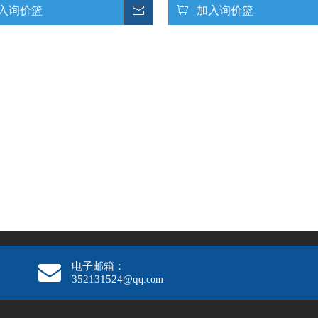
入询价篮
询价
加入询价篮
电子邮箱：
352131524@q
q.com