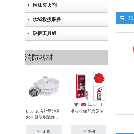
泡沫灭火剂
加
水域救援装备
破拆工具组
消防器材
8-65-20有衬里消防
消火栓箱配套器材
水带聚氨酯涤纶长
丝耐磨款
询价
询价