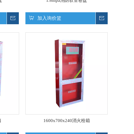
盘
1.6mpa消防软管卷盘
询价
加入询价篮
询价
箱
1600x700x240消火栓箱