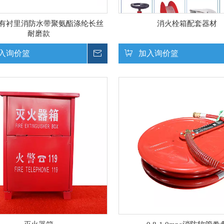
-20有衬里消防水带聚氨酯涤纶长丝
消火栓箱配套器材
耐磨款
入询价篮
询价
加入询价篮