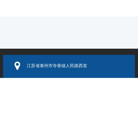
江苏省泰州市寺巷镇人民路西首
电子邮箱：
352131524@q
q.com
联系电话：
0523-86205999