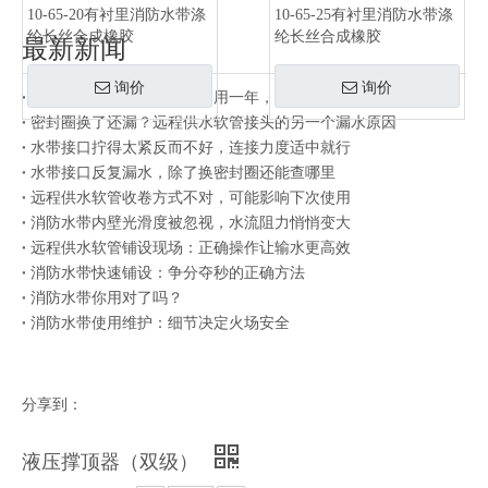
10-65-20有衬里消防水带涤
10-65-25有衬里消防水带涤
纶长丝合成橡胶
纶长丝合成橡胶
最新新闻
询价
询价
同一批水带有的用三年有的用一年，差别在存放方式
密封圈换了还漏？远程供水软管接头的另一个漏水原因
水带接口拧得太紧反而不好，连接力度适中就行
水带接口反复漏水，除了换密封圈还能查哪里
远程供水软管收卷方式不对，可能影响下次使用
消防水带内壁光滑度被忽视，水流阻力悄悄变大
远程供水软管铺设现场：正确操作让输水更高效
消防水带快速铺设：争分夺秒的正确方法
消防水带你用对了吗？
消防水带使用维护：细节决定火场安全
分享到：
液压撑顶器（双级）