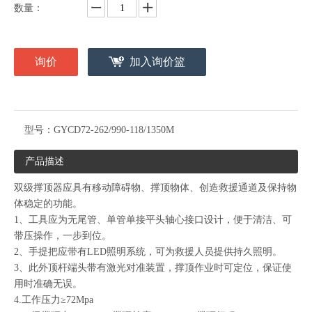
数量：
询价
加入询价篮
型号：
GYCD72-262/990-118/1350M
产品描述
双级撑顶器应具有移动障碍物、撑顶物体、创造救援通道及保持物
体稳定的功能。
1、工具应为无尾管、单管单接平头轴心接口设计，便于清洁、可
带压操作，一步到位。
2、手提把应带有LED照明系统，可为救援人员提供持久照明。
3、此外顶杆端头带有激光对准装置，撑顶作业时可定位，保证使
用时准确无误。
4.工作压力≥72Mpa