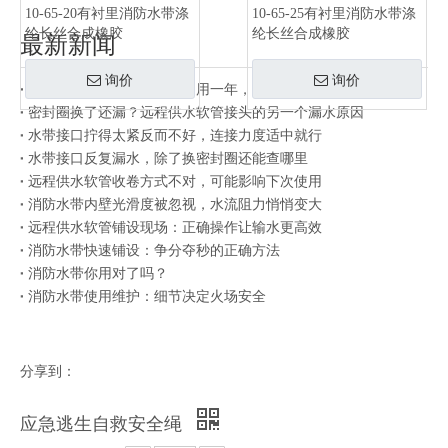
10-65-20有衬里消防水带涤
10-65-25有衬里消防水带涤
纶长丝合成橡胶
纶长丝合成橡胶
最新新闻
询价
询价
同一批水带有的用三年有的用一年，差别在存放方式
密封圈换了还漏？远程供水软管接头的另一个漏水原因
水带接口拧得太紧反而不好，连接力度适中就行
水带接口反复漏水，除了换密封圈还能查哪里
远程供水软管收卷方式不对，可能影响下次使用
消防水带内壁光滑度被忽视，水流阻力悄悄变大
远程供水软管铺设现场：正确操作让输水更高效
消防水带快速铺设：争分夺秒的正确方法
消防水带你用对了吗？
消防水带使用维护：细节决定火场安全
分享到：
应急逃生自救安全绳