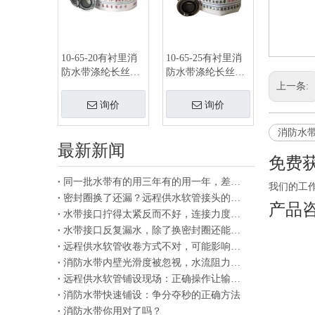
10-65-20有衬里消
10-65-25有衬里消
防水带涤纶长丝合
防水带涤纶长丝合
成橡胶
成橡胶
上一条:
询价
询价
消防水
最新新闻
免费
同一批水带有的用三年有的用一年，差别在存放方式
我们的工作人
密封圈换了还漏？远程供水软管接头的另一个漏水原因
产品
水带接口拧得太紧反而不好，连接力度适中就行
水带接口反复漏水，除了换密封圈还能查哪里
远程供水软管收卷方式不对，可能影响下次使用
消防水带内壁光滑度被忽视，水流阻力悄悄变大
远程供水软管铺设现场：正确操作让输水更高效
消防水带快速铺设：争分夺秒的正确方法
消防水带你用对了吗？