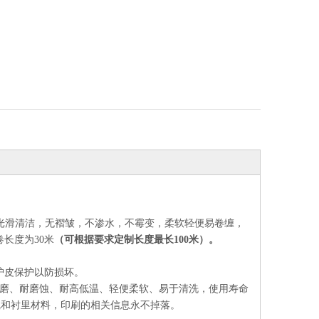
光滑清洁，无褶皱，不渗水，不霉变，柔软轻便易卷缠，
卷长度为30米
（可根据要求定制长度最长100米）。
护皮保护以防损坏。
磨、耐磨蚀、耐高低温、轻便柔软、易于清洗，使用寿命
线和衬里材料，印刷的相关信息永不掉落。