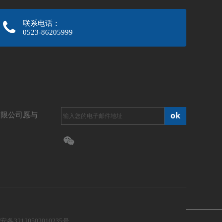
联系电话：
0523-86205999
ok
有限公司愿与
备32120502010235号