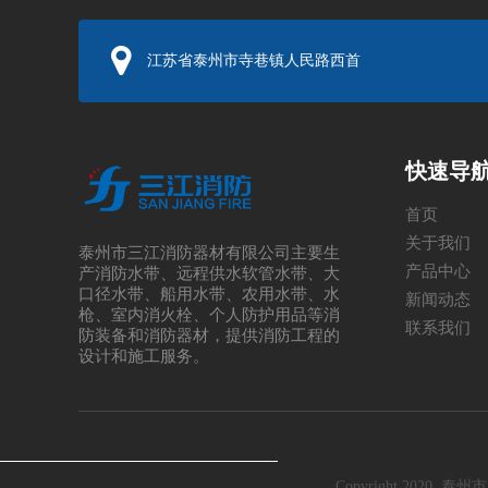
江苏省泰州市寺巷镇人民路西首
快速导
首页
关于我们
泰州市三江消防器材有限公司主要生
产品中心
产
消防水带
、
远程供水软管水带
、
大
口径水带
、
船用水带
、
农用水带
、水
新闻动态
枪、室内消火栓、个人防护用品等
消
联系我们
防装备
和
消防器材
，提供消防工程的
设计和施工服务。
Copyright 20