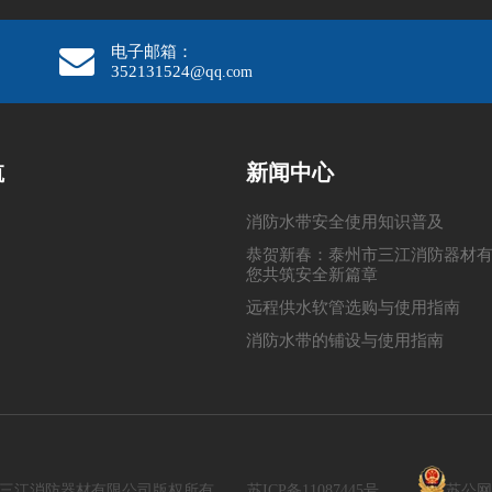
电子邮箱：
352131524@q
q.com
航
新闻中心
消防水带安全使用知识普及
恭贺新春：泰州市三江消防器材
您共筑安全新篇章
远程供水软管选购与使用指南
消防水带的铺设与使用指南
20 泰州市三江消防器材有限公司版权所有。
苏ICP备11087445号
苏公网安