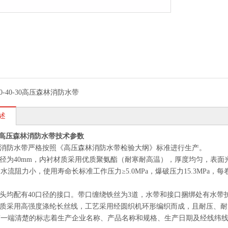
50-40-30高压森林消防水带
述
-30高压森林消防水带技术参数
消防水带严格按照《高压森林消防水带检验大纲》标准进行生产。
径为40mm，内衬材质采用优质聚氨酯（耐寒耐高温），厚度均匀，表面
水流阻力小，使用寿命长标准工作压力≥5.0MPa，爆破压力15.3MPa，每
头均配有40口径的接口。带口缠绕铁丝为3道，水带和接口捆绑处有水带
质采用高强度涤纶长丝线，工艺采用经圆织机环形编织而成，且耐压、耐
带一端清楚的标志着生产企业名称、产品名称和规格、生产日期及经线纬