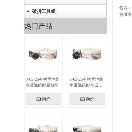
包装：
破拆工具组
提供国
热门产品
8-65-25有衬里消防
8-65-25有衬里消防
水带涤纶纱聚氨酯
水带涤纶纱合成橡
胶
询价
询价