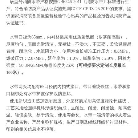
该型号消防水带严格按照GB6246-2011《消防水带》标准进行生
产。符合消防类产品认证实施规则CCCF-CPRZ-25:2019的要求。提
供国家消防装备质量监督检验中心出具的产品检验报告及消防产品
认证证书。
水带口径为65mm，内衬材质采用优质聚氨酯（耐寒耐高温），
厚度均匀，表面光滑清洁，无褶皱，不渗水，不霉变，柔软轻便易
卷缠，耐老化，水流阻力小，使用寿命长标准工作压力：0.8MPa，
爆破压力：2.87MPa，延伸率为：1.0%，膨胀率为：2.9%，附着力
强度：50.3N/25MM,每卷长度为25米
（可根据要求定制长度最长
100米）。
水带两头均配有65口径的内扣式接口。带口缠绕铁丝，水带和接
口捆绑处有水带护皮保护以防损坏。
使用新织造工艺加强耐磨度，外层材质采用高强度涤纶长丝线，
工艺采用经圆织机环形编织而成，且耐压、耐磨、耐磨蚀、耐高低
温、轻便柔软、易于清洗，使用寿命长。水带一端清楚的标志着生
产企业名称、产品名称和规格、生产日期及经线纬线和衬里材料。
印刷的相关信息永不掉落。