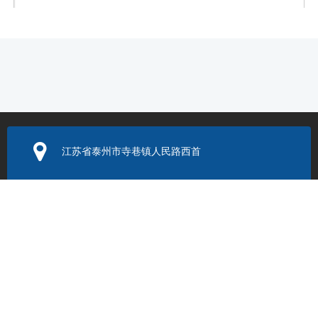
公司名称
*
您的电话
*
江苏省泰州市寺巷镇人民路西首
信息内容
*
电子邮箱：
352131524@q
q.com
联系电话：
验证码
*
0523-86205999
提交