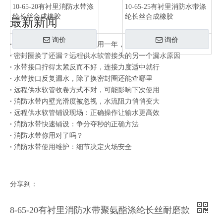
10-65-20有衬里消防水带涤
10-65-25有衬里消防水带涤
纶长丝合成橡胶
纶长丝合成橡胶
最新新闻
询价
询价
同一批水带有的用三年有的用一年，差别在存放方式
密封圈换了还漏？远程供水软管接头的另一个漏水原因
水带接口拧得太紧反而不好，连接力度适中就行
水带接口反复漏水，除了换密封圈还能查哪里
远程供水软管收卷方式不对，可能影响下次使用
消防水带内壁光滑度被忽视，水流阻力悄悄变大
远程供水软管铺设现场：正确操作让输水更高效
消防水带快速铺设：争分夺秒的正确方法
消防水带你用对了吗？
消防水带使用维护：细节决定火场安全
分享到：
8-65-20有衬里消防水带聚氨酯涤纶长丝耐磨款