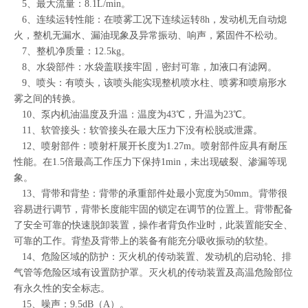
5、最大流量：8.1L/min。
6、连续运转性能：在喷雾工况下连续运转8h，发动机无自动熄
火，整机无漏水、漏油现象及异常振动、响声，紧固件不松动。
7、整机净质量：12.5kg。
8、水袋部件：水袋盖联接牢固，密封可靠，加液口有滤网。
9、喷头：有喷头，该喷头能实现整机喷水柱、喷雾和喷扇形水
雾之间的转换。
10、泵内机油温度及升温：温度为43℃，升温为23℃。
11、软管接头：软管接头在最大压力下没有松脱或泄露。
12、喷射部件：喷射杆展开长度为1.27m。喷射部件应具有耐压
性能。在1.5倍最高工作压力下保持1min，未出现破裂、渗漏等现
象。
13、背带和背垫：背带的承重部件处最小宽度为50mm。背带很
容易进行调节，背带长度能牢固的锁定在调节的位置上。背带配备
了安全可靠的快速脱卸装置，操作者背负作业时，此装置能安全、
可靠的工作。背垫及背带上的装备有能充分吸收振动的软垫。
14、危险区域的防护：灭火机的传动装置、发动机的启动轮、排
气管等危险区域有设置防护罩。灭火机的传动装置及高温危险部位
有永久性的安全标志。
15、噪声：9.5dB（A）。