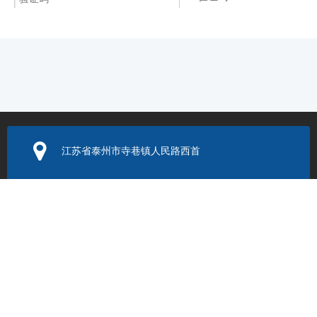
提交
江苏省泰州市寺巷镇人民路西首
电子邮箱：
352131524@q
q.com
联系电话：
0523-86205999