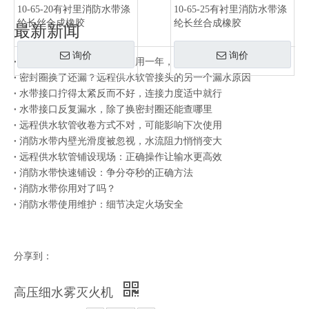
10-65-20有衬里消防水带涤
10-65-25有衬里消防水带涤
纶长丝合成橡胶
纶长丝合成橡胶
最新新闻
询价
询价
同一批水带有的用三年有的用一年，差别在存放方式
密封圈换了还漏？远程供水软管接头的另一个漏水原因
水带接口拧得太紧反而不好，连接力度适中就行
水带接口反复漏水，除了换密封圈还能查哪里
远程供水软管收卷方式不对，可能影响下次使用
消防水带内壁光滑度被忽视，水流阻力悄悄变大
远程供水软管铺设现场：正确操作让输水更高效
消防水带快速铺设：争分夺秒的正确方法
消防水带你用对了吗？
消防水带使用维护：细节决定火场安全
分享到：
高压细水雾灭火机