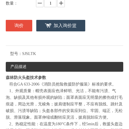
数量：
询价
加入询价篮
型号：
SJSLTK
产品描述
森林防火头盔技术参数
符合GA 633-2006《消防员抢险救援防护服装》标准的要求。
1、外观质量：帽壳表面应色泽鲜明、光洁，不能有污渍、气
泡、缺损及其他有损外观的缺陷；面罩表面应无明显的擦伤或打毛
痕迹，周边光滑，无棱角；披肩缝制应平整，不应有脱线、跳针及
破损、污渍等缺陷；头盔各部件的安装应到位、牢固、端正，无松
脱、滑落现象。面罩伸缩或翻转应灵活，披肩脱卸应方便。
2、热稳定性能：在温度为180°C条件下，经5min后，救援头盔边