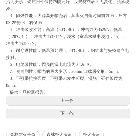
沿无变形，硬质附件保持功能完好，反光材料表面无炭化、脱落现
象。
3、阻燃性能：火源离开帽壳后，其离火自熄时间前方0S，后方
0S,左侧0S，右侧0S。
4、冲击吸收性能：高温（50℃,4h）：冲击力为3529N。低温
（-28℃,4h）：冲击力为3714N，浸水（室温水槽中浸泡，4h）：
冲击力为3577N。
5、耐穿透性能：低温预处理（-28℃,4h）：钢锥未与头模建立电
接触。
6、电绝缘性能：帽壳的漏电电流为0.12mA。
7、侧向刚性：帽壳的最大变形：26mm,卸载后变形：5mm。
8、下颚带抗拉强度：下颚带未发生断裂、滑脱，延伸长度为
8mm。
提供产品检测报告。
上一条:
下一条:
森林防火头盔
森林扑火头盔
扑火头盔