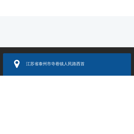
江苏省泰州市寺巷镇人民路西首
电子邮箱：
352131524@q
q.com
联系电话：
0523-86205999