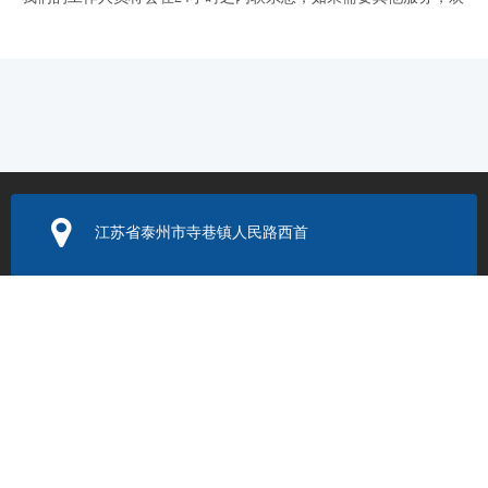
迎拨打 服务热线：0523-86205999 / 400-9288-119。
产品咨询
您的姓名
您的邮箱
江苏省泰州市寺巷镇人民路西首
公司名称
*
电子邮箱：
352131524@q
q.com
您的电话
*
联系电话：
0523-86205999
信息内容
*