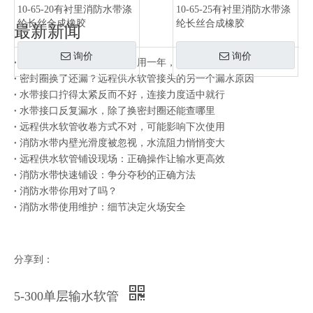
10-65-20有衬里消防水带涤
10-65-25有衬里消防水带涤
纶长丝合成橡胶
纶长丝合成橡胶
最新新闻
询价
询价
同一批水带有的用三年有的用一年，差别在存放方式
密封圈换了还漏？远程供水软管接头的另一个漏水原因
水带接口拧得太紧反而不好，连接力度适中就行
水带接口反复漏水，除了换密封圈还能查哪里
远程供水软管收卷方式不对，可能影响下次使用
消防水带内壁光滑度被忽视，水流阻力悄悄变大
远程供水软管铺设现场：正确操作让输水更高效
消防水带快速铺设：争分夺秒的正确方法
消防水带你用对了吗？
消防水带使用维护：细节决定火场安全
分享到：
5-300单层输水软管