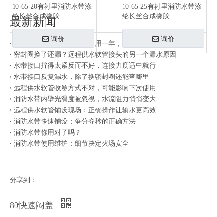
10-65-20有衬里消防水带涤
10-65-25有衬里消防水带涤
纶长丝合成橡胶
纶长丝合成橡胶
最新新闻
询价
询价
同一批水带有的用三年有的用一年，差别在存放方式
密封圈换了还漏？远程供水软管接头的另一个漏水原因
水带接口拧得太紧反而不好，连接力度适中就行
水带接口反复漏水，除了换密封圈还能查哪里
远程供水软管收卷方式不对，可能影响下次使用
消防水带内壁光滑度被忽视，水流阻力悄悄变大
远程供水软管铺设现场：正确操作让输水更高效
消防水带快速铺设：争分夺秒的正确方法
消防水带你用对了吗？
消防水带使用维护：细节决定火场安全
分享到：
80快速闷盖