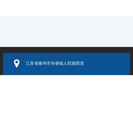
江苏省泰州市寺巷镇人民路西首
电子邮箱：
352131524@q
q.com
联系电话：
0523-86205999