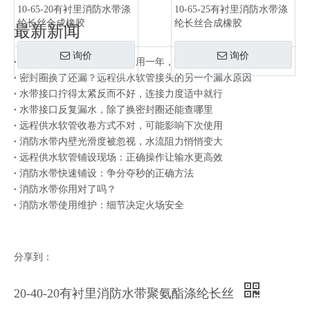
10-65-20有衬里消防水带涤
10-65-25有衬里消防水带涤
纶长丝合成橡胶
纶长丝合成橡胶
最新新闻
询价
询价
同一批水带有的用三年有的用一年，差别在存放方式
密封圈换了还漏？远程供水软管接头的另一个漏水原因
水带接口拧得太紧反而不好，连接力度适中就行
水带接口反复漏水，除了换密封圈还能查哪里
远程供水软管收卷方式不对，可能影响下次使用
消防水带内壁光滑度被忽视，水流阻力悄悄变大
远程供水软管铺设现场：正确操作让输水更高效
消防水带快速铺设：争分夺秒的正确方法
消防水带你用对了吗？
消防水带使用维护：细节决定火场安全
分享到：
20-40-20有衬里消防水带聚氨酯涤纶长丝