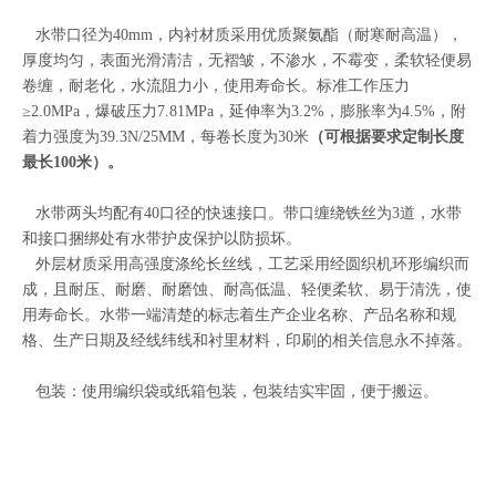
水带口径为40mm，内衬材质采用优质聚氨酯（耐寒耐高温），
厚度均匀，表面光滑清洁，无褶皱，不渗水，不霉变，柔软轻便易
卷缠，耐老化，水流阻力小，使用寿命长。标准工作压力
≥2.0MPa，爆破压力7.81MPa，延伸率为3.2%，膨胀率为4.5%，附
着力强度为39.3N/25MM，每卷长度为30米
（可根据要求定制长度
最长100米）。
水带两头均配有40口径的快速接口。带口缠绕铁丝为3道，水带
和接口捆绑处有水带护皮保护以防损坏。
外层材质采用高强度涤纶长丝线，工艺采用经圆织机环形编织而
成，且耐压、耐磨、耐磨蚀、耐高低温、轻便柔软、易于清洗，使
用寿命长。水带一端清楚的标志着生产企业名称、产品名称和规
格、生产日期及经线纬线和衬里材料，印刷的相关信息永不掉落。
包装：使用编织袋或纸箱包装，包装结实牢固，便于搬运。