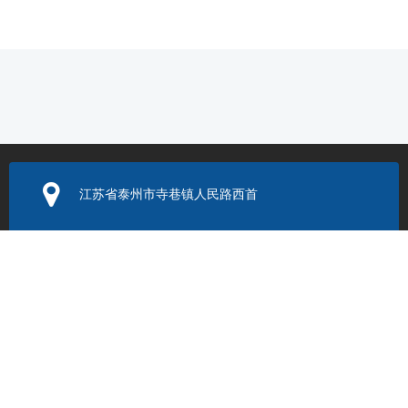
江苏省泰州市寺巷镇人民路西首
电子邮箱：
352131524@q
q.com
联系电话：
0523-86205999