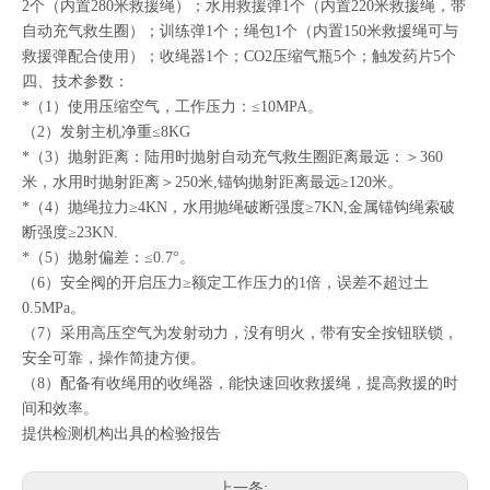
2个（内置280米救援绳）；水用救援弹1个（内置220米救援绳，带
自动充气救生圈）；训练弹1个；绳包1个（内置150米救援绳可与
救援弹配合使用）；收绳器1个；CO2压缩气瓶5个；触发药片5个
四、技术参数：
*（1）使用压缩空气，工作压力：≤10MPA。
（2）发射主机净重≤8KG
*（3）抛射距离：陆用时抛射自动充气救生圈距离最远：＞360
米，水用时抛射距离＞250米,锚钩抛射距离最远≥120米。
*（4）抛绳拉力≥4KN，水用抛绳破断强度≥7KN,金属锚钩绳索破
断强度≥23KN.
*（5）抛射偏差：≤0.7°。
（6）安全阀的开启压力≥额定工作压力的1倍，误差不超过土
0.5MPa。
（7）采用高压空气为发射动力，没有明火，带有安全按钮联锁，
安全可靠，操作简捷方便。
（8）配备有收绳用的收绳器，能快速回收救援绳，提高救援的时
间和效率。
提供检测机构出具的检验报告
上一条: