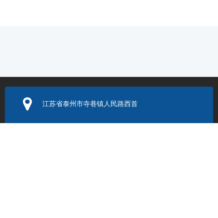
江苏省泰州市寺巷镇人民路西首
电子邮箱：
352131524@q
q.com
联系电话：
0523-86205999