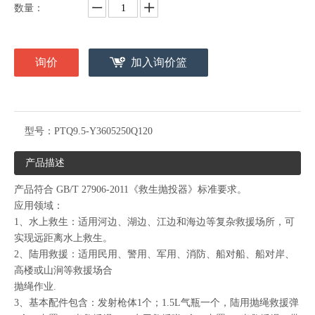
数量：
询价
加入询价篮
型号：
PTQ9.5-Y3605250Q120
产品描述
产品符合 GB/T 27906-2011《救生抛投器》标准要求。
应用领域：
1、水上救生：适用河边、湖边、江边和海边等复杂救援场所，可
实现远距离水上救生。
2、陆用救援：适用民用、警用、军用、消防、船对船、船对岸、
高楼或山涧等救援场合
抛绳作业.
3、基本配件包含：发射枪体1个；1.5L气瓶一个，陆用抛绳救援弹