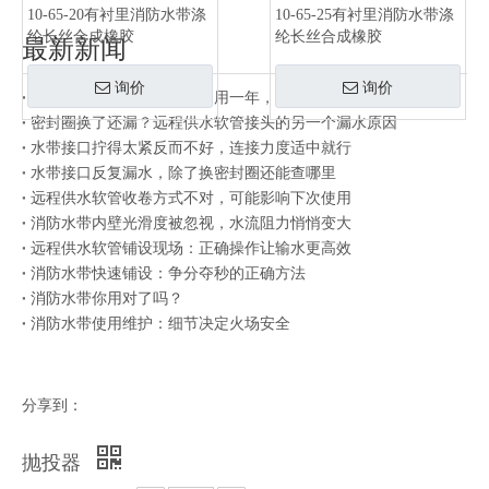
10-65-20有衬里消防水带涤
10-65-25有衬里消防水带涤
纶长丝合成橡胶
纶长丝合成橡胶
最新新闻
询价
询价
同一批水带有的用三年有的用一年，差别在存放方式
密封圈换了还漏？远程供水软管接头的另一个漏水原因
水带接口拧得太紧反而不好，连接力度适中就行
水带接口反复漏水，除了换密封圈还能查哪里
远程供水软管收卷方式不对，可能影响下次使用
消防水带内壁光滑度被忽视，水流阻力悄悄变大
远程供水软管铺设现场：正确操作让输水更高效
消防水带快速铺设：争分夺秒的正确方法
消防水带你用对了吗？
消防水带使用维护：细节决定火场安全
分享到：
抛投器