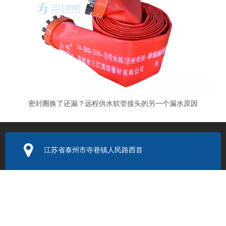
密封圈换了还漏？远程供水软管接头的另一个漏水原因
江苏省泰州市寺巷镇人民路西首
电子邮箱：
352131524@q
q.com
联系电话：