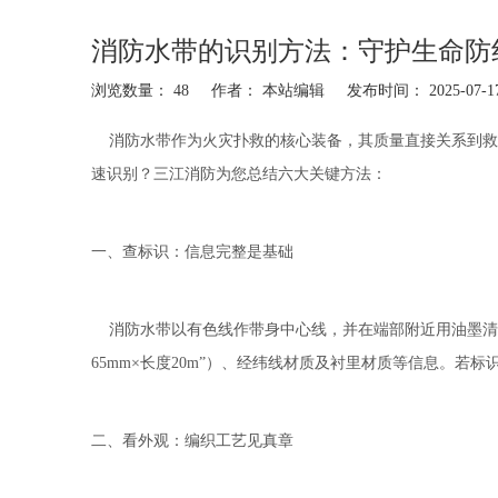
消防水带的识别方法：守护生命防
浏览数量：
48
作者： 本站编辑 发布时间： 2025-07
["facebook","twitter","line","wechat","linkedin","pinterest","w
消防水带
作为火灾扑救的核心装备，其质量直接关系到救
速识别？三江消防为您总结六大关键方法：
一、查标识：信息完整是基础
消防水带以有色线作带身中心线，并在端部附近用油墨清晰印
65mm×长度20m”）、经纬线材质及衬里材质等信息。若
二、看外观：编织工艺见真章