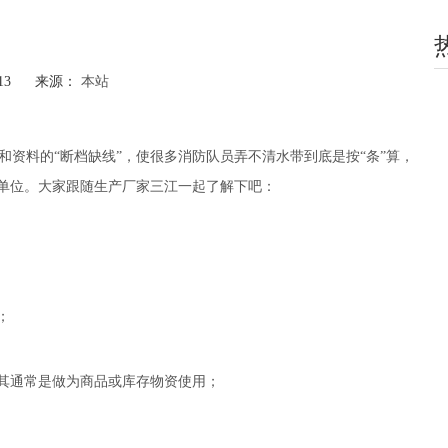
-13 来源：
本站
hatsapp"]
资料的“断档缺线”，使很多消防队员弄不清水带到底是按“条”算，
量单位。大家跟随生产厂家三江一起了解下吧：
；
，其通常是做为商品或库存物资使用；