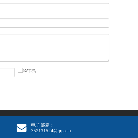
电子邮箱：
352131524@q
q.com