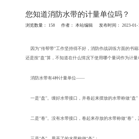
您知道消防水带的计量单位吗？
浏览数量：
158
作者： 本站编辑 发布时间： 2023-01
["facebook","twitter","line","wechat","linkedin","pinterest","w
因为“传帮带”工作坚持得不好，消防作战训练方面的书籍和
还是按“盘”算，不知道在什么情况下使用哪个量词作为计
消防水带
有4种计量单位——
一是“盘”。缠好水带接口，并卷起来摆放的水带称做“盘”
二是“卷”。没有水带接口，卷起来存放的水带称做“卷”
三是“条”。甩开了的水带称做“条”；