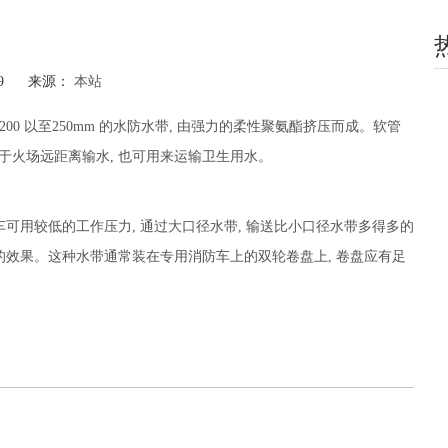
-29 来源：
本站
hatsapp"]
、200 以至250mm 的水防水带, 由强力的柔性聚氨酯挤压而成。软管
主要用于火场远距离输水, 也可用来运输卫生用水。
可用较低的工作压力, 通过大口径水带, 输送比小口径水带多得多的
的效果。这种水带通常装在专用消防车上的双轮卷盘上, 卷盘应有足