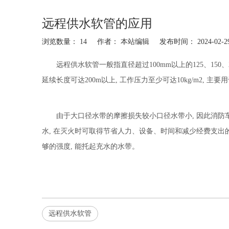
远程供水软管的应用
浏览数量：
14
作者： 本站编辑 发布时间： 2024-02
["facebook","twitter","line","wechat","linkedin","pinterest","w
远程供水软管
一般指直径超过100mm以上的125、150
延续长度可达200m以上, 工作压力至少可达10kg/m2, 
由于大口径水带的摩擦损失较小口径水带小, 因此消防车
水, 在灭火时可取得节省人力、设备、时间和减少经费支出
够的强度, 能托起充水的水带。
远程供水软管