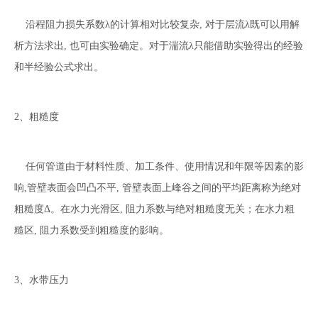
沿程阻力损失系数λ的计算相对比较复杂, 对于层流λ既可以用解
析方法求出, 也可由实验确定。对于湍流λ只能借助实验得出的经验
和半经验公式求出。
2、粗糙度
任何管道由于材料性质、加工条件、使用情况和年限等因素的影
响,管壁表面会凹凸不平, 管壁表面上峰谷之间的平均距离称为绝对
粗糙度Δ。在水力光滑区, 阻力系数与绝对粗糙度无关；在水力粗
糙区, 阻力系数受到粗糙度的影响。
3、水带压力