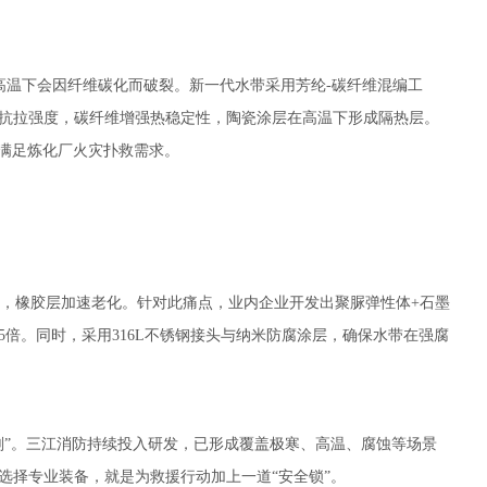
高温下会因纤维碳化而破裂。新一代水带采用芳纶-碳纤维混编工
抗拉强度，碳纤维增强热稳定性，陶瓷涂层在高温下形成隔热层。
，满足炼化厂火灾扑救需求。
，橡胶层加速老化。针对此痛点，业内企业开发出聚脲弹性体+石墨
5倍。同时，采用316L不锈钢接头与纳米防腐涂层，确保水带在强腐
剂”。三江消防持续投入研发，已形成覆盖极寒、高温、腐蚀等场景
选择专业装备，就是为救援行动加上一道“安全锁”。