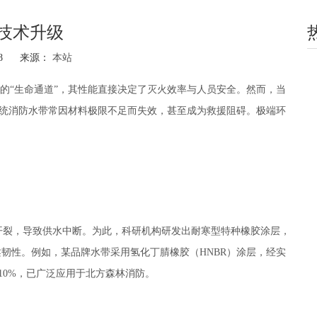
技术升级
-08 来源：
本站
hatsapp"]
的“生命通道”，其性能直接决定了灭火效率与人员安全。然而，当
统消防水带常因材料极限不足而失效，甚至成为救援阻碍。极端环
开裂，导致供水中断。为此，科研机构研发出耐寒型特种橡胶涂层，
柔韧性。例如，某品牌水带采用氢化丁腈橡胶（HNBR）涂层，经实
10%，已广泛应用于北方森林消防。