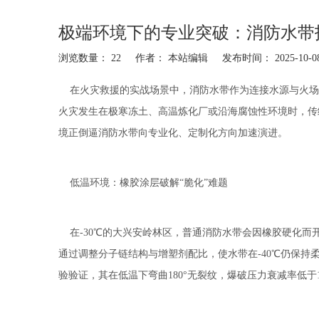
极端环境下的专业突破：消防水带
浏览数量：
22
作者： 本站编辑 发布时间： 2025-10
["facebook","twitter","line","wechat","linkedin","pinterest","w
在火灾救援的实战场景中，
消防水带
作为连接水源与火场
火灾发生在极寒冻土、高温炼化厂或沿海腐蚀性环境时，传
境正倒逼消防水带向专业化、定制化方向加速演进。
低温环境：橡胶涂层破解“脆化”难题
在-30℃的大兴安岭林区，普通消防水带会因橡胶硬化而
通过调整分子链结构与增塑剂配比，使水带在-40℃仍保持
验验证，其在低温下弯曲180°无裂纹，爆破压力衰减率低于