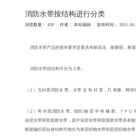
消防水带按结构进行分类
浏览数量：
450
作者： 本站编辑 发布时间： 2021-10
["facebook","twitter","line","wechat","linkedin","pinterest","w
消防水带
产品的基本要求是要具有耐高压、耐磨损、耐老
消防水带按结构可分为３类。
（１）无衬里消防水 带。水带 没 有 衬 里，只 有麻、棉
（２）有 衬里消防水 带。指织 物 层 中 有 橡 胶、Ｔ
涂层水带和双面胶水带，其中涂层水带和双面胶水带具有较
根据编织层自身结构可细分为单层织物水带和双层织物水带