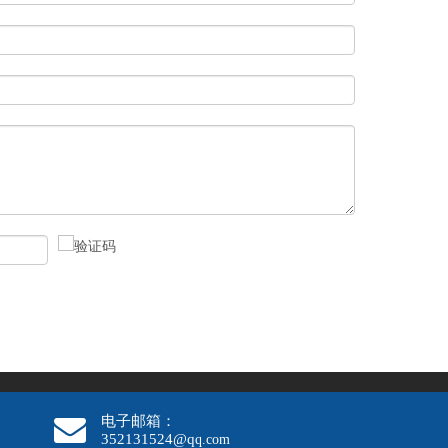
电子邮箱：
352131524@q
q.com