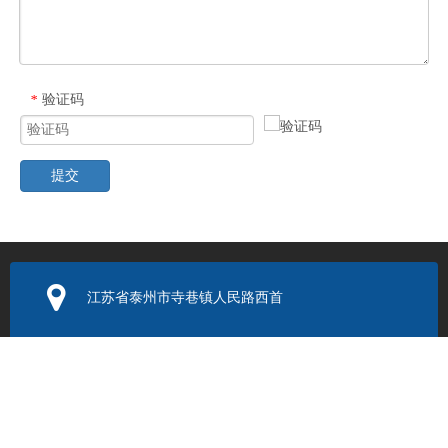
验证码
*
提交
热点新闻
江苏省泰州市寺巷镇人民路西首
电子邮箱：
352131524@q
q.com
联系电话：