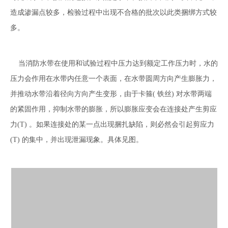
造成渗漏点较多，检验过程中出现不合格的批次以此类捆绑方式较
多。
当
消防水带
在使用和试验过程中压力达到额定工作压力时，水的
压力会作用在水带内任意一个表面，在水带圆周方向产生膨胀力，
并推动水带沿着径向方向产生变形，由于卡箍( 铁丝) 对水带两端
的紧固作用，抑制水带的膨胀，所以膨胀应变会在连接处产生剪应
力(T) 。如果连接处的某一点出现捆扎缺陷，则必然会引起剪应力
(T) 的集中，并出现泄漏现象。具体见图。