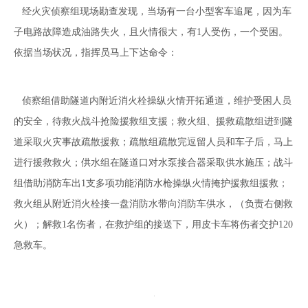
经火灾侦察组现场勘查发现，当场有一台小型客车追尾，因为车
子电路故障造成油路失火，且火情很大，有1人受伤，一个受困。
依据当场状况，指挥员马上下达命令：
侦察组借助隧道内附近消火栓操纵火情开拓通道，维护受困人员
的安全，待救火战斗抢险援救组支援；救火组、援救疏散组进到隧
道采取火灾事故疏散援救；疏散组疏散完逗留人员和车子后，马上
进行援救救火；供水组在隧道口对水泵接合器采取供水施压；战斗
组借助消防车出1支多项功能消防水枪操纵火情掩护援救组援救；
救火组从附近消火栓接一盘消防水带向消防车供水，（负责右侧救
火）；解救1名伤者，在救护组的接送下，用皮卡车将伤者交护120
急救车。