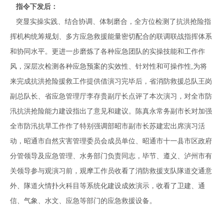
指令下发后：
突显实操实践、结合协调、体制磨合，全方位检测了抗洪抢险指
挥机构统筹规划、多方应急救援能量密切配合的联调联战指挥体系
和协同水平。更进一步磨炼了各种应急团队的实操技能和工作作
风，深层次检测各种应急预案的实效性、针对性和可操作性,为将
来完成抗洪抢险援救工作提供借演习完毕后，省消防救援总队王岗
副总队长、省应急管理厅李存贵副厅长点评了本次演习，对全市防
汛抗洪抢险能力建设指出了意见和建议。陈真永常务副市长对加强
全市防汛抗旱工作作了特别强调部昭市副市长苏建宏出席演习活
动，昭通市自然灾害管理委员会成员单位、昭通市十一县市区政府
分管领导及应急管理、水务部门负责同志，毕节、遵义、泸州市有
关领导参与观演习前，观摩工作员收看了消防救援支队隊道交通意
外、隊道火情扑火科目等系统化建设成效演示，收看了卫建、通
信、气象、水文、应急等部门的应急救援设备。