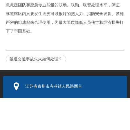
急救援团队和应急专业能量的联动、联勤、联警处理水平，保证
隊道辖区内只要发生火灾可以很好的把人力、消防安全设备、设施
严密的组成起来合理使用，为最大限度降低人员伤亡和经济损失打
下了牢固基础。
隧道交通事故失火如何处理？
免费获取产品报价
我们的工作人员将会在24小时之内联系您，如果需要其他服务，欢
江苏省泰州市寺巷镇人民路西首
迎拨打 服务热线：0523-86205999 / 400-9288-119。
产品咨询
电子邮箱：
352131524@q
q.com
您的姓名
联系电话：