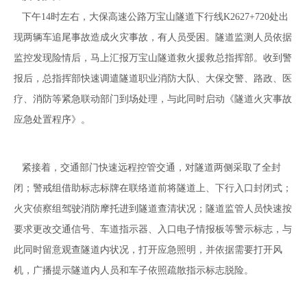
下午14时左右，大保高速公路万宝山隧道下行线K2627+720处出
现两辆车追尾事故造成火灾事故，有人员受困。隧道监测人员依据
监控发现险情后，马上汇报万宝山隧道救火援救总指挥部。收到警
报后，总指挥部快速调遣隧道职业消防大队、大保交警、路政、医
疗、消防等紧急联动部门到场处理，与此同时启动《隧道火灾事故
应急处置程序》。
紧接着，交通部门快速远程控管交通，对隧道两侧采取了全封
闭；警戒组借助标志标牌在联络道前将隧道上、下行入口封闭式；
火灾侦察组驾驶消防摩托进到隧道查清状况；隧道监管人员快速按
要求更改交通信号、车道指示器、入口电子情报板等警示标志，与
此同时留意观查隧道内状况，打开应急照明，并依据需要打开风
机，广播提示隧道内人员和车子依照疏散指示标志脱险。