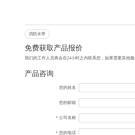
消防水带
免费获取产品报价
我们的工作人员将会在24小时之内联系您，如果需要其他服务，欢迎拨打 
产品咨询
您的姓名
您的邮箱
公司名称
*
您的电话
*