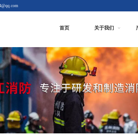
4@qq.com
首页
关于我们