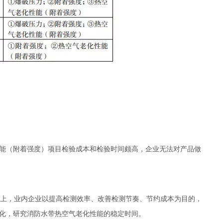
能（附着强度）项目检验成本和检验时间颇高，企业无法对产品做
上，业内企业以提高检测效率、改善检测节奏、节约成本为目的，
化，研究消防水带热空气老化性能的稳定时间。