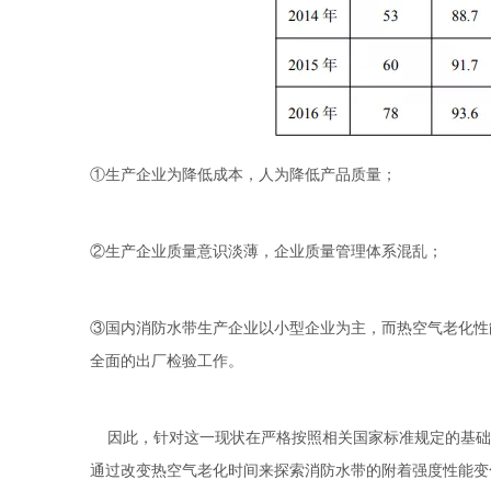
①生产企业为降低成本，人为降低产品质量；
②生产企业质量意识淡薄，企业质量管理体系混乱；
③国内消防水带生产企业以小型企业为主，而热空气老化性
全面的出厂检验工作。
因此，针对这一现状在严格按照相关国家标准规定的基础
通过改变热空气老化时间来探索消防水带的附着强度性能变