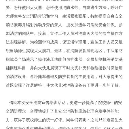
警、怎样使用灭火器、怎样使用消防水带、自防逃生方法，呼吁广
大师生将安全消防常识和学习、生活紧密联系，持续提高自身安全
消防素养并辐射推动身旁的亲人、朋友加进学习消防安全知识、参
加消防的团队中。接着，宣传工作人员对消防灭火器的恰当操作方
法实现讲解。为检测学习成果，保证活学现用，宣传工作人员又组
织当场师生实现灭火演习。最终，在消防设备展现地区，中队消防
指战员当场演示了操作液压功能剪切扩张器、金属切割机等消防基
础训练科目，并向大伙儿展现了平时火灾扑灭和抢险援救时需使用
的消防设备、各种随车器械及防护装备的主要用途，对大家提出的
难题实现了详尽解答，使大伙儿对消防设备有了更进一步的了解。
借助本次安全消防宣传培训活动，更进一步提高了院校师生的安
全消防理念，合理地提升了其安全消防和应急处理突发事件的能
力，获得了该校师生的统一好评。同学们表明：之前只知道发生火
灾事故怎么逃生的基础理论，借助今天的学习，使我们了解了一些