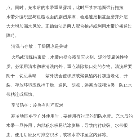
点。同时，充水后的水带重量骤增，此时严禁在地面强行拖拉——
水带外编织层与粗糙地面的剧烈摩擦，会迅速磨损甚至磨穿外层，
大大增加漏水风险。正确做法是两人配合抬起或利用水带护桥通过
障碍。
清洗与存放：干燥阴凉是关键
火场或演练结束后，水带内壁会残留灭火剂、泥沙等腐蚀性物
质。必须用清水彻底清洗内外，重点清除接口处的杂物。清洗后要
阴干，切忌暴晒——紫外线会使橡胶或聚氨酯内衬加速老化、开
裂。存放环境应保持干燥、通风、阴凉，远离热源和油类，防止水
带粘连或腐蚀。
季节防护：冷热有别巧应对
寒冷地区冬季户外使用时，要使用有衬里的消防水带。充水后的
水带一旦停用，内部积水极易结冰膨胀，导致内衬破裂、水带报
废。使用后应及时排空积水，或将水带移至室内解冻。