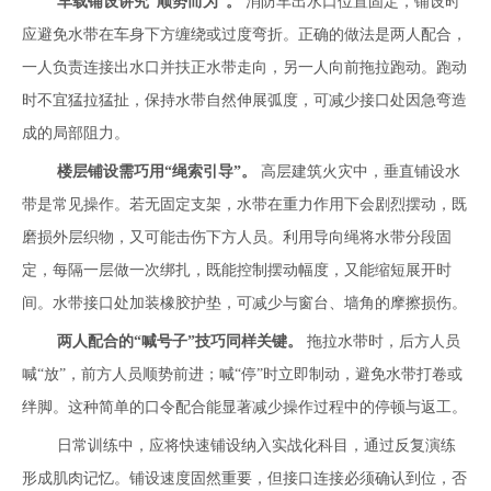
车载铺设讲究“顺势而为”。
消防车出水口位置固定，铺设时
应避免水带在车身下方缠绕或过度弯折。正确的做法是两人配合，
一人负责连接出水口并扶正水带走向，另一人向前拖拉跑动。跑动
时不宜猛拉猛扯，保持水带自然伸展弧度，可减少接口处因急弯造
成的局部阻力。
楼层铺设需巧用“绳索引导”。
高层建筑火灾中，垂直铺设水
带是常见操作。若无固定支架，水带在重力作用下会剧烈摆动，既
磨损外层织物，又可能击伤下方人员。利用导向绳将水带分段固
定，每隔一层做一次绑扎，既能控制摆动幅度，又能缩短展开时
间。水带接口处加装橡胶护垫，可减少与窗台、墙角的摩擦损伤。
两人配合的“喊号子”技巧同样关键。
拖拉水带时，后方人员
喊“放”，前方人员顺势前进；喊“停”时立即制动，避免水带打卷或
绊脚。这种简单的口令配合能显著减少操作过程中的停顿与返工。
日常训练中，应将快速铺设纳入实战化科目，通过反复演练
形成肌肉记忆。铺设速度固然重要，但接口连接必须确认到位，否