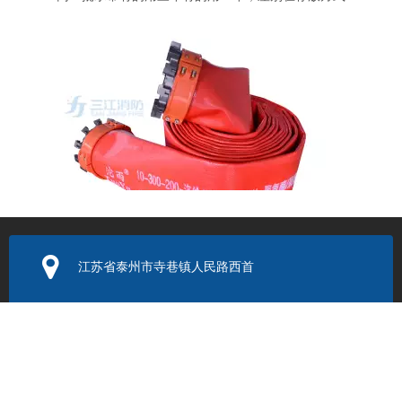
江苏省泰州市寺巷镇人民路西首
密封圈换了还漏？远程供水软管接头的另一个漏水原因
电子邮箱：
352131524@q
q.com
联系电话：